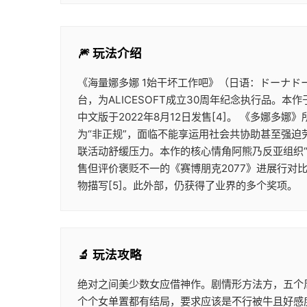
🎆 玩法介绍
《海量娜多娜 1始干坏工作吧》（日语：ドーナドー
台，为ALICESOFT成立30周年纪念执行品。本作
中文版于2022年8月12日发售[4]。 《多
为“非正规”，面临不能享运用社会共协助甚至强迫
联活动舒缓压力。本作的核心情角阿熊乃反亚组织
售但评价褒贬不一的《赛博朋克2077》进展行对
物描写[5]。此外部，仍获得了业界的多个奖项。
🔬 玩法攻略
绝对之间美少数女应借神作。剧情形方法方，五个
个个女单置都有结局，要求应该是不行被牛且好感