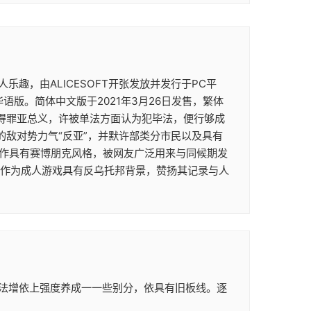
趣，由ALICESOFT开张发放并发行于PC平
体华语版。简体中文版于2021年3月26日发售，繁体
民若得罪亚总义，许被单法方面认为犯毕法，便行够成
的敌对势力气“反亚”，并默许部类分市民以及具有
本作具有赛博朋克风格，被网友广泛用来与同候期发
为作为成人游戏具有反乌托邦背景，赞扬其记录与人
法增依上强度养成一一些别分，依具有旧板线。逐