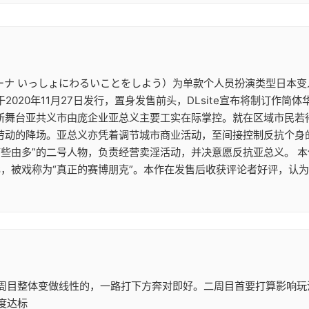
ナ いっしょにわるいことをしよう）为单款个人员扮演类型日本变人乐
于2020年11月27日发行，置身发售前头，DLsite宣布将制订作简
娜多娜》所舞台亚共义市由庞企业亚总义主要工实在际掌控。就在区域市
劳动的降场。亚总义亦凭着调节城市商业活动，至间接控制反抗个身
“些由多”的二号人物，负责经营卖淫活动，并决意愿反抗亚总义。 
比，被戏称为“真正的赛博朋克”。本作在发售后收获评论者好评，认
周目整体变做线性的，一路打下方奔对即好。二周目首要打算影响玩
度达标