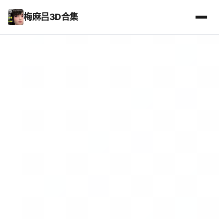
梅麻吕3D合集